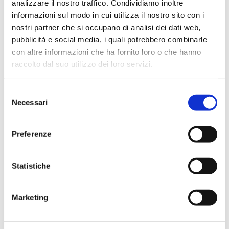
analizzare il nostro traffico. Condividiamo inoltre
Lascia un commento
informazioni sul modo in cui utilizza il nostro sito con i
nostri partner che si occupano di analisi dei dati web,
Devi essere
connesso
per inviare un commento.
pubblicità e social media, i quali potrebbero combinarle
con altre informazioni che ha fornito loro o che hanno
raccolto dal suo utilizzo dei loro servizi.
Selezione
Necessari
del
consenso
Preferenze
ARTICOLI RECENTI
Magnani Rocca Apertura
Statistiche
Borsa di studio giovane musicista – Società dei Concerti di
Parma
Marketing
ASPETTANDO L’ESTATE 2026