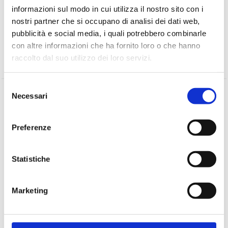
informazioni sul modo in cui utilizza il nostro sito con i
nostri partner che si occupano di analisi dei dati web,
pubblicità e social media, i quali potrebbero combinarle
ADMIN
con altre informazioni che ha fornito loro o che hanno
raccolto dal suo utilizzo dei loro servizi.
Selezione
Necessari
del
PREVIOUS
consenso
Conviviale – Cantina il Poggio
Preferenze
NEXT
Statistiche
Csac
Marketing
Lascia un commento