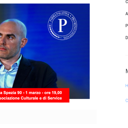
C
A
P
D
C