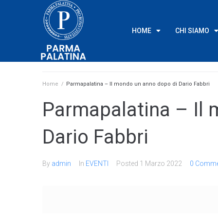
HOME
CHI SIAMO
Home
/
Parmapalatina – Il mondo un anno dopo di Dario Fabbri
Parmapalatina – Il
Dario Fabbri
By
admin
In
EVENTI
Posted
1 Marzo 2022
0 Comme