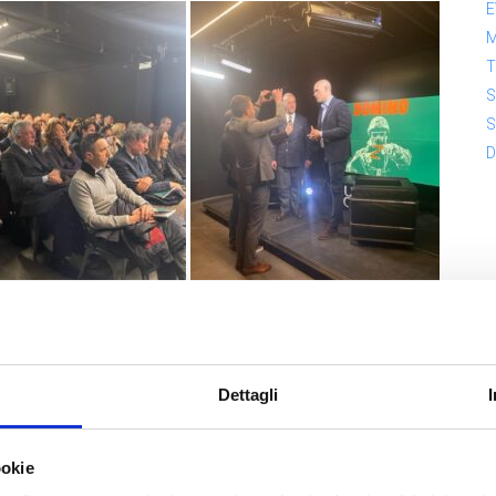
E
T
S
S
D
Dettagli
ookie