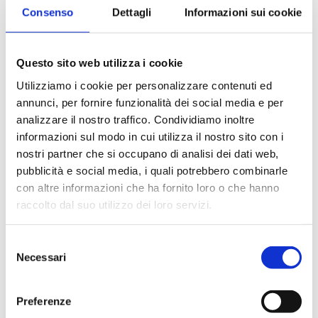
Artista per Caso
Consenso
Dettagli
Informazioni sui cookie
18 Gennaio 2025
Leggi tutto »
Questo sito web utilizza i cookie
Utilizziamo i cookie per personalizzare contenuti ed
annunci, per fornire funzionalità dei social media e per
analizzare il nostro traffico. Condividiamo inoltre
informazioni sul modo in cui utilizza il nostro sito con i
nostri partner che si occupano di analisi dei dati web,
pubblicità e social media, i quali potrebbero combinarle
con altre informazioni che ha fornito loro o che hanno
raccolto dal suo utilizzo dei loro servizi.
Selezione
Calendarrio Palatina 2025
Necessari
del
16 Dicembre 2024
consenso
Calendarrio Palatina 2025
Preferenze
Leggi tutto »