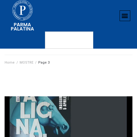
Home
/
MOSTRE
/
Page 3