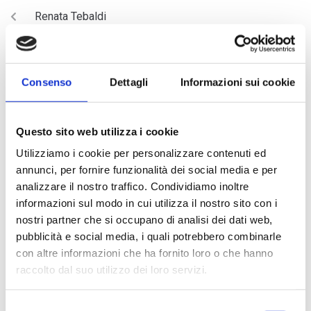
Renata Tebaldi
NEXT
Il ruolo di ENIGMA
Consenso
Dettagli
Informazioni sui cookie
Questo sito web utilizza i cookie
Utilizziamo i cookie per personalizzare contenuti ed
annunci, per fornire funzionalità dei social media e per
analizzare il nostro traffico. Condividiamo inoltre
informazioni sul modo in cui utilizza il nostro sito con i
nostri partner che si occupano di analisi dei dati web,
ARTICOLI RECENTI
pubblicità e social media, i quali potrebbero combinarle
con altre informazioni che ha fornito loro o che hanno
raccolto dal suo utilizzo dei loro servizi.
Magnani Rocca Apertura
Borsa di studio giovane musicista – Società dei Concerti di
Selezione