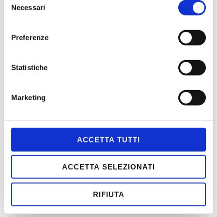
Parma
Necessari
del
consenso
ASPETTANDO L’ESTATE 2026
Preferenze
PENELOPE
DEDALO
Statistiche
Marketing
MENÙ
ACCETTA TUTTI
HOME
CONTATTI
ACCETTA SELEZIONATI
CHI SIAMO
SCOPI
RIFIUTA
STATUTO
ASSOCIATI