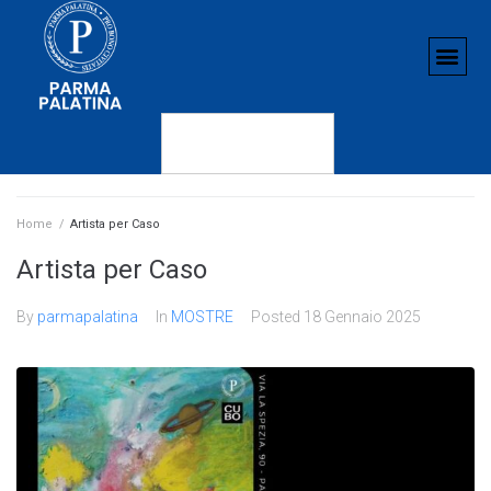
Home
/
Artista per Caso
Artista per Caso
By
parmapalatina
In
MOSTRE
Posted
18 Gennaio 2025