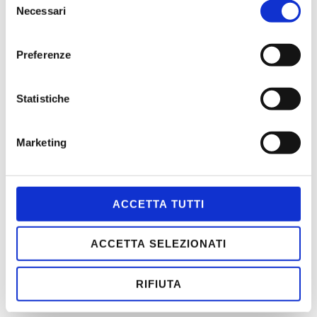
Parma
Necessari
del
consenso
ASPETTANDO L’ESTATE 2026
Preferenze
PENELOPE
DEDALO
Statistiche
Marketing
MENÙ
ACCETTA TUTTI
HOME
CONTATTI
ACCETTA SELEZIONATI
CHI SIAMO
SCOPI
RIFIUTA
STATUTO
ASSOCIATI