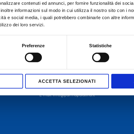
nalizzare contenuti ed annunci, per fornire funzionalità dei socia
inoltre informazioni sul modo in cui utilizza il nostro sito con i 
icità e social media, i quali potrebbero combinarle con altre inform
lizzo dei loro servizi.
Preferenze
Statistiche
Sede di rappresentanza:
Palazzo Tarasconi
43121 Parma via Farini 37
Sede amministrativa:
Studio Cerati
ACCETTA SELEZIONATI
43126 Parma via Abbeveratoia 63/a
E-mail: info@parmapalatina.it