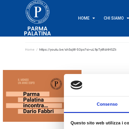
HOME
CHI SIAMO
Home
/
https://youtu.be/sh5sjW-SOps?si=uL9pTytRdrtH5ZIi
Consenso
Questo sito web utilizza i c