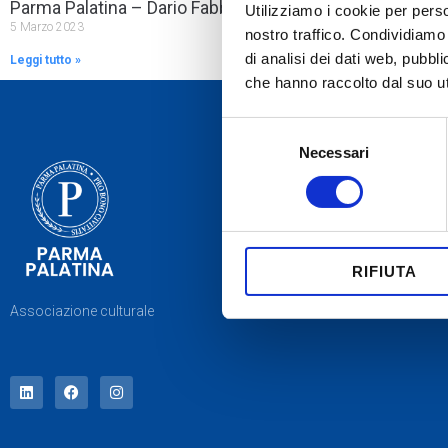
Parma Palatina – Dario Fabbri
Utilizziamo i cookie per perso
5 Marzo 2023
nostro traffico. Condividiamo 
di analisi dei dati web, pubbl
Leggi tutto »
che hanno raccolto dal suo uti
Selezione
Necessari
del
consenso
RIFIUTA
Associazione culturale