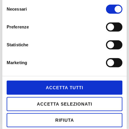
Selezione
Borsa di studio giovane musicista – Società dei Concerti di
Necessari
del
Parma
consenso
ASPETTANDO L’ESTATE 2026
Preferenze
PENELOPE
Statistiche
DEDALO
Marketing
MENÙ
ACCETTA TUTTI
HOME
ACCETTA SELEZIONATI
CONTATTI
CHI SIAMO
SCOPI
RIFIUTA
STATUTO