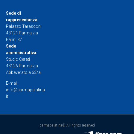
Sede di
rappresentanza:
Palazzo Tarasconi
43121 Parma via
Farini 37
Sede
amministrativa:
Studio Cerati
43126 Parma via
Abbeveratoia 63/a
E-mail:
info@parmapalatina.
it
parmapalatina© All rights reserved