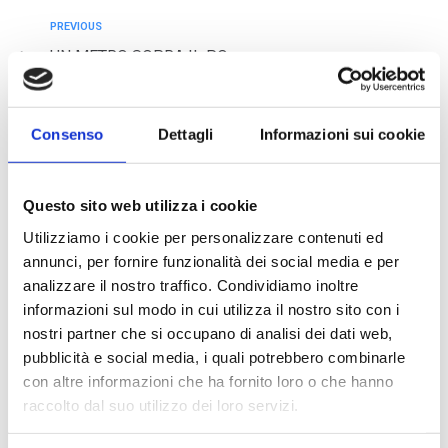
PREVIOUS
UN METRO SOPRA IL PO
NEXT
Consenso
Dettagli
Informazioni sui cookie
Il mondo che verrà da Caracas a Taiwan
Questo sito web utilizza i cookie
Utilizziamo i cookie per personalizzare contenuti ed
annunci, per fornire funzionalità dei social media e per
analizzare il nostro traffico. Condividiamo inoltre
informazioni sul modo in cui utilizza il nostro sito con i
nostri partner che si occupano di analisi dei dati web,
pubblicità e social media, i quali potrebbero combinarle
ARTICOLI RECENTI
con altre informazioni che ha fornito loro o che hanno
raccolto dal suo utilizzo dei loro servizi.
Magnani Rocca Apertura