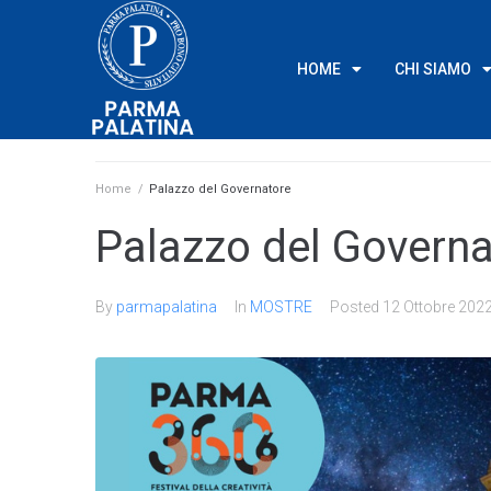
HOME
CHI SIAMO
Home
/
Palazzo del Governatore
Palazzo del Governa
By
parmapalatina
In
MOSTRE
Posted
12 Ottobre 202