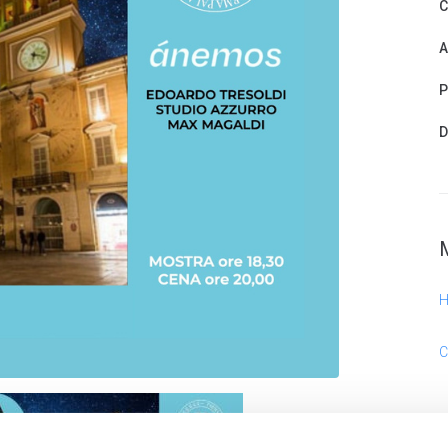
C
A
P
D
C