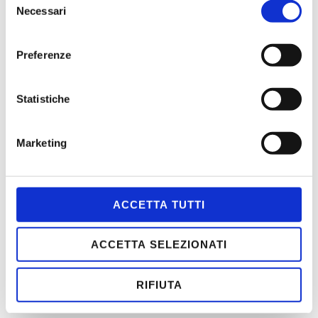
Parma
Necessari
del
consenso
ASPETTANDO L’ESTATE 2026
Preferenze
PENELOPE
DEDALO
Statistiche
Marketing
MENÙ
ACCETTA TUTTI
HOME
CONTATTI
ACCETTA SELEZIONATI
CHI SIAMO
SCOPI
RIFIUTA
STATUTO
ASSOCIATI