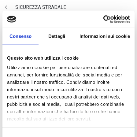
SICUREZZA STRADALE
NEXT
ELISA OLARI
Consenso
Dettagli
Informazioni sui cookie
Questo sito web utilizza i cookie
Utilizziamo i cookie per personalizzare contenuti ed
annunci, per fornire funzionalità dei social media e per
analizzare il nostro traffico. Condividiamo inoltre
informazioni sul modo in cui utilizza il nostro sito con i
nostri partner che si occupano di analisi dei dati web,
ARTICOLI RECENTI
pubblicità e social media, i quali potrebbero combinarle
con altre informazioni che ha fornito loro o che hanno
raccolto dal suo utilizzo dei loro servizi.
Magnani Rocca Apertura
Borsa di studio giovane musicista – Società dei Concerti di
Selezione