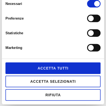
Parma
Necessari
del
consenso
ASPETTANDO L’ESTATE 2026
Preferenze
PENELOPE
DEDALO
Statistiche
Marketing
MENÙ
ACCETTA TUTTI
HOME
CONTATTI
ACCETTA SELEZIONATI
CHI SIAMO
SCOPI
RIFIUTA
STATUTO
ASSOCIATI