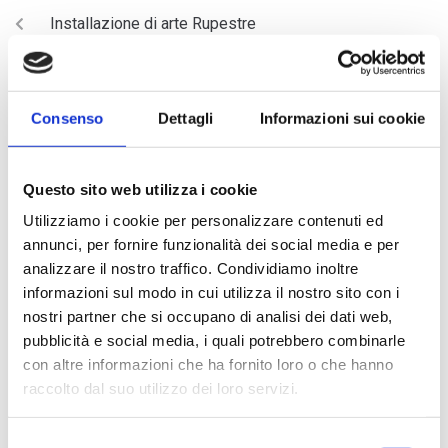
Installazione di arte Rupestre
NEXT
Parma Palatina – Paolo Schianchi
Consenso
Dettagli
Informazioni sui cookie
Questo sito web utilizza i cookie
Utilizziamo i cookie per personalizzare contenuti ed
annunci, per fornire funzionalità dei social media e per
analizzare il nostro traffico. Condividiamo inoltre
informazioni sul modo in cui utilizza il nostro sito con i
nostri partner che si occupano di analisi dei dati web,
ARTICOLI RECENTI
pubblicità e social media, i quali potrebbero combinarle
con altre informazioni che ha fornito loro o che hanno
raccolto dal suo utilizzo dei loro servizi.
Magnani Rocca Apertura
Borsa di studio giovane musicista – Società dei Concerti di
Selezione