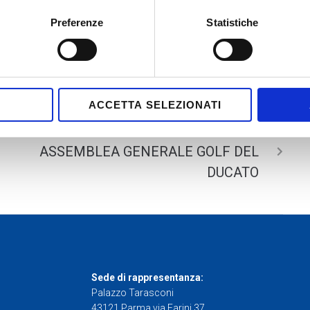
E
Preferenze
Statistiche
T
S
S
D
ACCETTA SELEZIONATI
NEXT
ASSEMBLEA GENERALE GOLF DEL
DUCATO
Sede di rappresentanza:
Palazzo Tarasconi
43121 Parma via Farini 37