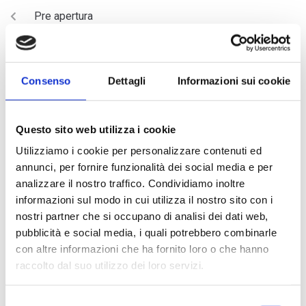
Pre apertura
NEXT
il sigillo della città a Giulia Ghiretti
Consenso
Dettagli
Informazioni sui cookie
Questo sito web utilizza i cookie
Utilizziamo i cookie per personalizzare contenuti ed
annunci, per fornire funzionalità dei social media e per
analizzare il nostro traffico. Condividiamo inoltre
informazioni sul modo in cui utilizza il nostro sito con i
nostri partner che si occupano di analisi dei dati web,
ARTICOLI RECENTI
pubblicità e social media, i quali potrebbero combinarle
con altre informazioni che ha fornito loro o che hanno
raccolto dal suo utilizzo dei loro servizi.
Magnani Rocca Apertura
Borsa di studio giovane musicista – Società dei Concerti di
Selezione