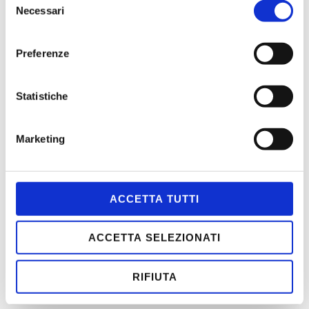
Parma
Necessari
del
consenso
ASPETTANDO L’ESTATE 2026
Preferenze
PENELOPE
DEDALO
Statistiche
Marketing
MENÙ
ACCETTA TUTTI
HOME
CONTATTI
ACCETTA SELEZIONATI
CHI SIAMO
SCOPI
RIFIUTA
STATUTO
ASSOCIATI