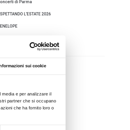
oncerti di Parma
SPETTANDO L’ESTATE 2026
ENELOPE
EDALO
Informazioni sui cookie
MENÙ
HOME
l media e per analizzare il
CONTATTI
nostri partner che si occupano
HI SIAMO
azioni che ha fornito loro o
SCOPI
STATUTO
ASSOCIATI