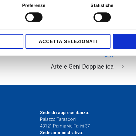
E
Preferenze
Statistiche
T
S
S
ACCETTA SELEZIONATI
D
NEXT
Arte e Geni Doppiaelica
Sede di rappresentanza:
Palazzo Tarasconi
43121 Parma via Farini 37
Sede amministrativa: