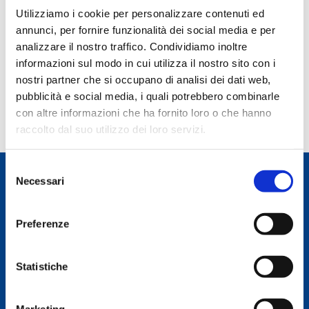
Utilizziamo i cookie per personalizzare contenuti ed
annunci, per fornire funzionalità dei social media e per
analizzare il nostro traffico. Condividiamo inoltre
informazioni sul modo in cui utilizza il nostro sito con i
DANIELA CHIRIACO’
nostri partner che si occupano di analisi dei dati web,
8 Maggio 2026
pubblicità e social media, i quali potrebbero combinarle
Leggi tutto »
con altre informazioni che ha fornito loro o che hanno
raccolto dal suo utilizzo dei loro servizi.
Selezione
Necessari
del
consenso
Preferenze
Associazione culturale
Statistiche
Marketing