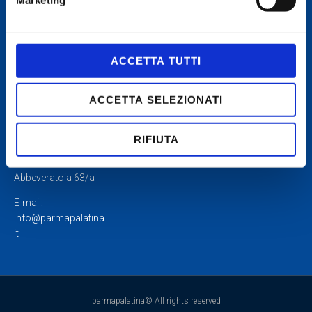
Sede di
rappresentanza:
ACCETTA TUTTI
Palazzo Tarasconi
43121 Parma via
ACCETTA SELEZIONATI
Farini 37
Sede
amministrativa:
RIFIUTA
Studio Cerati
43126 Parma via
Abbeveratoia 63/a
E-mail:
info@parmapalatina.
it
parmapalatina© All rights reserved